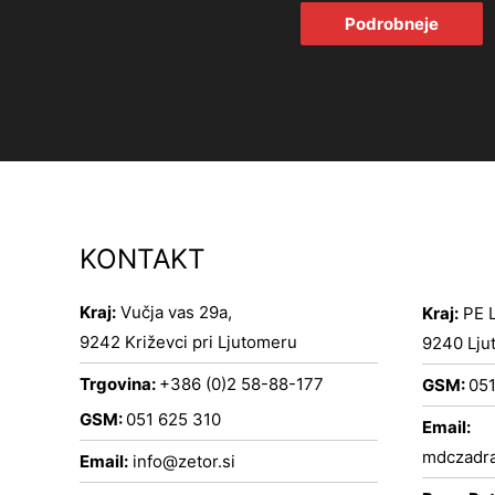
Podrobneje
KONTAKT
Kraj:
Vučja vas 29a,
Kraj:
PE L
9242 Križevci pri Ljutomeru
9240 Lju
Trgovina:
+386 (0)2 58-88-177
GSM:
051
GSM:
051 625 310
Email:
mdczadra
Email:
info@zetor.si