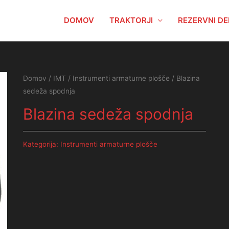
DOMOV
TRAKTORJI
REZERVNI DE
Domov
/
IMT
/
Instrumenti armaturne plošče
/ Blazina
sedeža spodnja
Blazina sedeža spodnja
Kategorija:
Instrumenti armaturne plošče