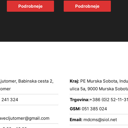
Podrobneje
Podrobneje
jutomer, Babinska cesta 2,
Kraj:
PE Murska Sobota, Indus
tomer
ulica 5a, 9000 Murska Sobot
 241 324
Trgovina:
+386 (0)2 52-11-3
GSM:
051 385 024
vecljutomer@gmail.com
Email:
mdcms@siol.net