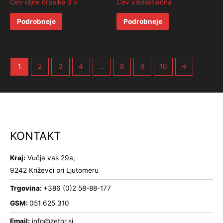
Cev oljne črpalke 3 v
Cev visokotlačna
Podrobneje
Podrobneje
1
2
3
4
…
8
9
10
→
KONTAKT
Kraj:
Vučja vas 29a,
9242 Križevci pri Ljutomeru
Trgovina:
+386 (0)2 58-88-177
GSM:
051 625 310
Email:
info@zetor.si