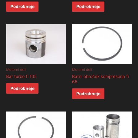
Podrobneje
Podrobneje
Motorni deli
Motorni deli
Bat turbo fi 105
Batni obroček kompresorja fi
65
Podrobneje
Podrobneje