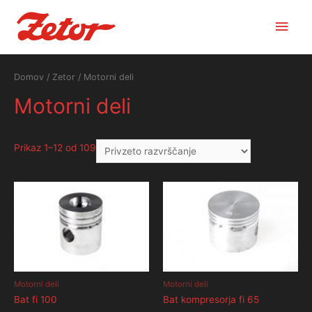
Main
Men
Domov
/
Zetor
/ Motorni deli
Motorni deli
Prikaz 1–12 od 109
Motorni deli
Motorni deli
Bat fi 100
Bat kompresorja fi 65