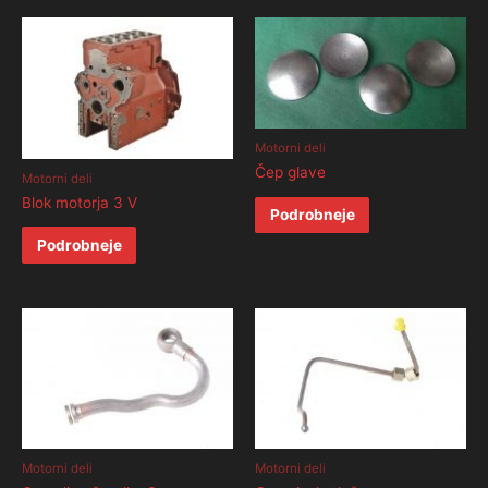
Motorni deli
Čep glave
Motorni deli
Blok motorja 3 V
Podrobneje
Podrobneje
Motorni deli
Motorni deli