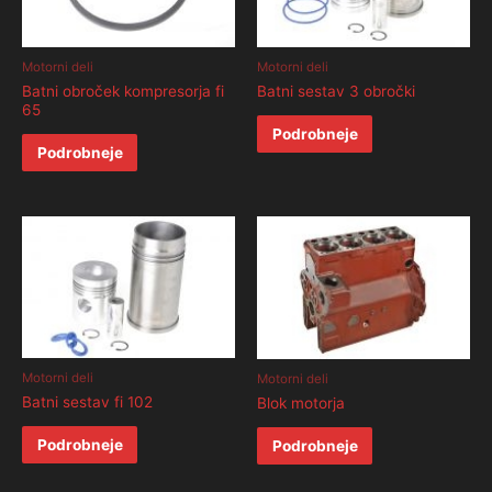
Motorni deli
Motorni deli
Batni obroček kompresorja fi
Batni sestav 3 obročki
65
Podrobneje
Podrobneje
Motorni deli
Motorni deli
Batni sestav fi 102
Blok motorja
Podrobneje
Podrobneje