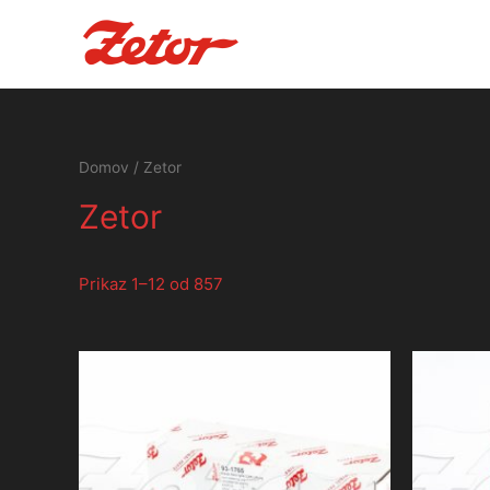
Domov
/ Zetor
Zetor
Prikaz 1–12 od 857