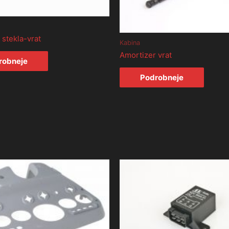
 stekla-vrat
Kabina
Amortizer vrat
robneje
Podrobneje