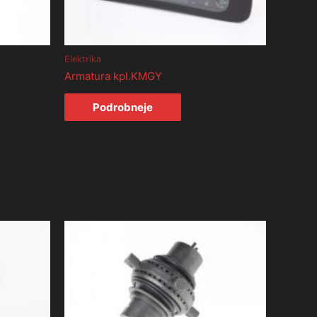
Elektrika
Armatura kpl.KMGY
Podrobneje