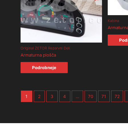
Kabina
Armaturna
Pod
Original ZETOR Rezervni Deli
Armaturna plošča
Podrobneje
1
2
3
4
…
70
71
72