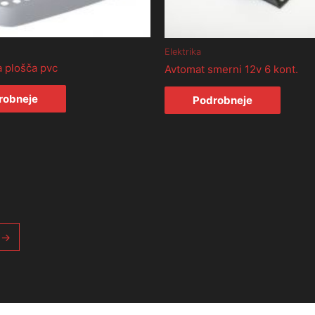
Elektrika
 plošča pvc
Avtomat smerni 12v 6 kont.
robneje
Podrobneje
→