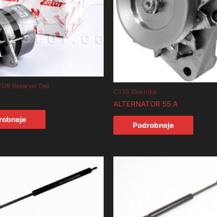
TOR Rezervni Deli
C335 Elektrika
ALTERNATOR 55 A
robneje
Podrobneje