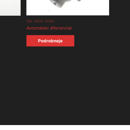
Spr. Most Volan
Avtomatski diferencial
Podrobneje