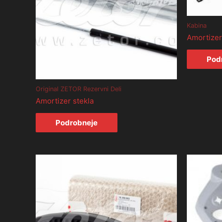
Kabina
Amortizer
Pod
Original ZETOR Rezervni Deli
Amortizer stekla
Podrobneje