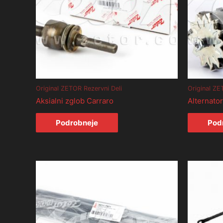
Original ZETOR Rezervni Deli
Original ZE
Aksialni zglob Carraro
Alternator
Podrobneje
Pod