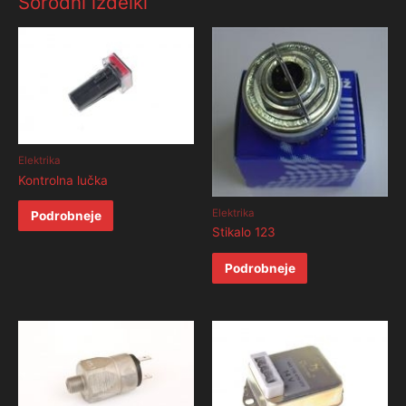
Sorodni izdelki
Elektrika
Kontrolna lučka
Elektrika
Podrobneje
Stikalo 123
Podrobneje