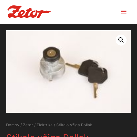
Main
Men
Domov
/
Zetor
/
Elektrika
/ Stikalo vžiga Pollak