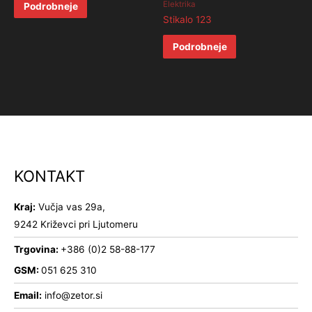
Elektrika
Podrobneje
Stikalo 123
Podrobneje
KONTAKT
Kraj:
Vučja vas 29a,
9242 Križevci pri Ljutomeru
Trgovina:
+386 (0)2 58-88-177
GSM:
051 625 310
Email:
info@zetor.si