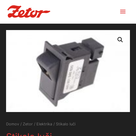
Main
Men
Domov
/
Zetor
/
Elektrika
/ Stikalo luči