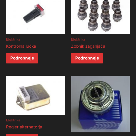
Elektrika
Elektrika
Kontrolna lučka
Zobnik zaganjača
Podrobneje
Podrobneje
Elektrika
Regler alternatorja