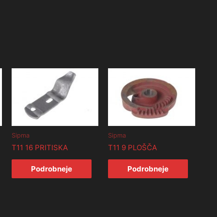
Sipma
Sipma
T11 16 PRITISKA
T11 9 PLOŠČA
Podrobneje
Podrobneje