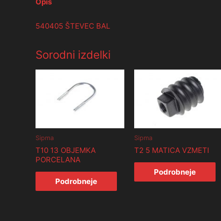
Opis
540405 ŠTEVEC BAL
Sorodni izdelki
Sipma
Sipma
T10 13 OBJEMKA
T2 5 MATICA VZMETI
PORCELANA
Podrobneje
Podrobneje