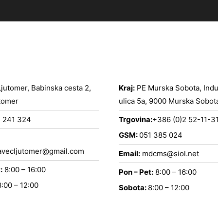
jutomer, Babinska cesta 2,
Kraj:
PE Murska Sobota, Indus
tomer
ulica 5a, 9000 Murska Sobot
 241 324
Trgovina:
+386 (0)2 52-11-3
GSM:
051 385 024
vecljutomer@gmail.com
Email:
mdcms@siol.net
:
8:00 – 16:00
Pon – Pet:
8:00 – 16:00
8:00 – 12:00
Sobota:
8:00 – 12:00