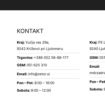
KONTAKT
Kraj:
Vučja vas 29a,
Kraj:
PE L
9242 Križevci pri Ljutomeru
9240 Lju
Trgovina:
+386 (0)2 58-88-177
GSM:
051
GSM:
051 625 310
Email:
mdczadra
Email:
info@zetor.si
Pon – Pet
Pon – Pet:
8:00 – 16:00
Sobota:
Sobota:
8:00 – 12:00