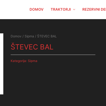
DOMOV
TRAKTORJI
REZERVNI DE
Domov
/
Sipma
/ ŠTEVEC BAL
ŠTEVEC BAL
Kategorija:
Sipma