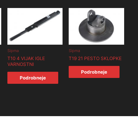
Sipma
Sipma
T10 4 VIJAK IGLE
T19 21 PESTO SKLOPKE
VARNOSTNI
Podrobneje
Podrobneje