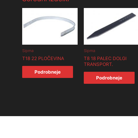
Sipma
Sipma
T18 22 PLOČEVINA
T8 18 PALEC DOLGI
TRANSPORT.
Podrobneje
Podrobneje