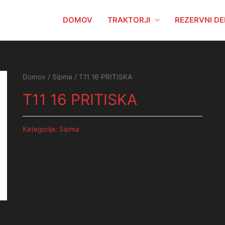
DOMOV
TRAKTORJI
REZERVNI DE
Domov
/
Sipma
/ T11 16 PRITISKA
T11 16 PRITISKA
Kategorija:
Sipma