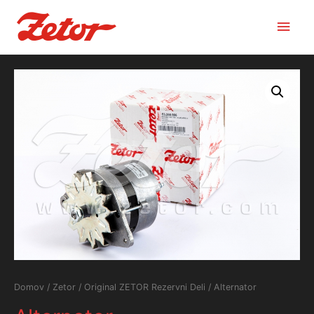
Main
Men
Domov
/
Zetor
/
Original ZETOR Rezervni Deli
/ Alternator