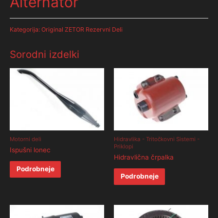
Alternator
Kategorija:
Original ZETOR Rezervni Deli
Sorodni izdelki
Motorni deli
Hidravlika - Tritočkovni Sistemi -
Priklopi
Ispušni lonec
Hidravlična črpalka
Podrobneje
Podrobneje