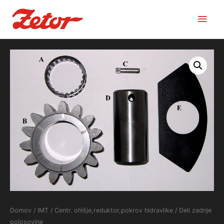
Main
Men
Domov
/
IMT
/
Centr. ohišje,reduktor,pokrov hidravlike
/ Deli zadnje
polosovine