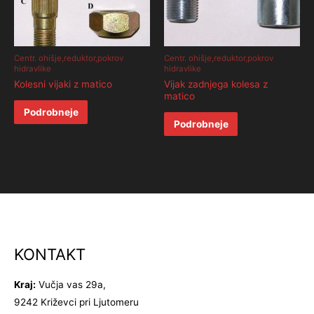
Centr. ohišje,reduktor,pokrov
Centr. ohišje,reduktor,pokrov
hidravlike
hidravlike
Kolesni vijaki z matico
Vijak zadnjega kolesa z
matico
Podrobneje
Podrobneje
KONTAKT
Kraj:
Vučja vas 29a,
9242 Križevci pri Ljutomeru