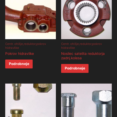
Centr. ohišje,reduktor,pokrov
Centr. ohišje,reduktor,pokrov
hidravlike
hidravlike
Pokrov hidravlike
Nosilec satelita reduktorja
zadnj.kolesa
Podrobneje
Podrobneje