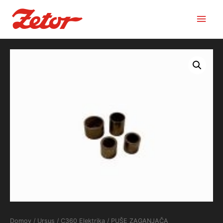
Main
Men
Domov
/
Ursus
/
C360 Elektrika
/ PUŠE ZAGANJAČA