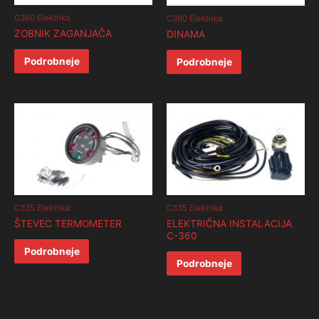
C360 Elektrika
C360 Elektrika
ZOBNIK ZAGANJAČA
DINAMA
Podrobneje
Podrobneje
C335 Elektrika
C335 Elektrika
ŠTEVEC TERMOMETER
ELEKTRIČNA INSTALACIJA
C-360
Podrobneje
Podrobneje