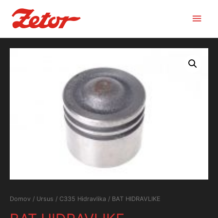
Main
Men
Domov
/
Ursus
/
C335 Hidravlika
/ BAT HIDRAVLIKE