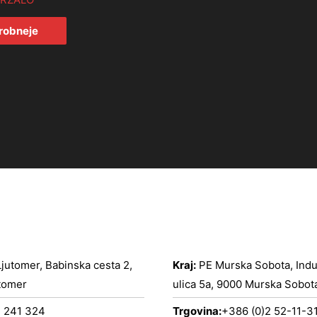
robneje
jutomer, Babinska cesta 2,
Kraj:
PE Murska Sobota, Indus
tomer
ulica 5a, 9000 Murska Sobot
 241 324
Trgovina:
+386 (0)2 52-11-3