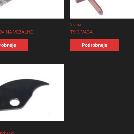
Sipma
OVINA VEZALNE
T9 3 VAGA
robneje
Podrobneje
DRŽALO