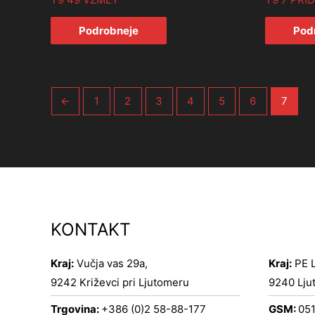
Podrobneje
Pod
←
1
2
3
4
5
6
7
KONTAKT
Kraj:
Vučja vas 29a,
Kraj:
PE L
9242 Križevci pri Ljutomeru
9240 Lju
Trgovina:
+386 (0)2 58-88-177
GSM:
051