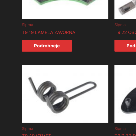
Sipma
Sipma
T9 19 LAMELA ZAVORNA
T9 22 OS
Podrobneje
Pod
Sipma
Sipma
T9 49 VZMET
T9 7 PRI