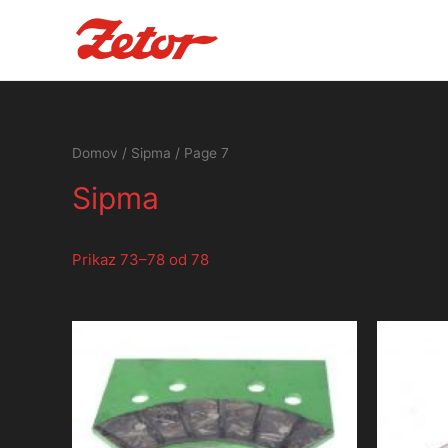
Domov
/
Sipma
/ Page 7
Sipma
Prikaz 73–78 od 78