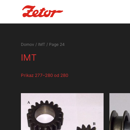
Domov
/
IMT
/ Page 24
IMT
Prikaz 277–280 od 280