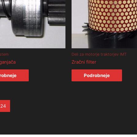
istem
Deli za motorje traktorjev IMT
ganjača
Zračni filter
robneje
Podrobneje
24