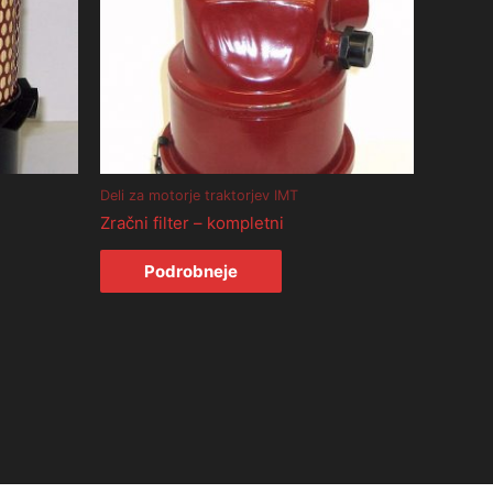
Deli za motorje traktorjev IMT
Zračni filter – kompletni
Podrobneje